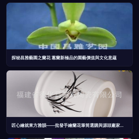
探秘昌雅藝園之蘭花 蕙蘭新極品的園藝價值與文化意蘊
匠心繪就東方雅韻——批發手繪蘭花筆筒選購與源頭廠家全攻略