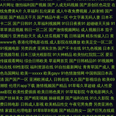
A片网址
微拍福利国产视频
国产人成无码视频
国产原创区色花堂
在
线免费黄A片
久草福利
乱伦家庭
成人午夜免费视频
人妖射精
国产
天堂网2026 伊人av天堂 91福利社在线 91豆花10 91白虎 福利国产熟女 91午
屁屁
国产精品天干天
国产精品午夜一区
中文字幕无码人妻
日本不
卡二区
国产日韩91
久草福利视频网
91日日夜夜91
超碰碰天天操
91
夜 91免费网站 欧美日韩激情另类小说 91伊人叉 91香蕉在线网站 深爱激情网
草草酒店视频
韩日一区二区
国产激情视频网站
成人视频日本
茄子
视频污
亚洲色欲天天
成人丝瓜视频下载
日韩逼网
精东传媒入口
黄
婷婷 91在线观看官网 久久精品国 久久国产精品久久 久久精c 久久资源国产
wwww色
香港伦理电影在线
成人影院在线播放
欧美足交一区二区
91视频电影
另类四虎
亚洲东京热
国产不卡在线
91九色视频
日本天
青青草超踫 日韩久久伊人 色色AV男人天堂 丝袜五月天 91艹在线 91九色国
堂视频导航
日本三级光棍影院
91大神精品
欧美怡红院院二区
爱豆
传媒观看网站
综合日韩欧美
草逼网首页
国产日韩精品91
91视频网
产精东 91狼友视频 91另类稀缺国产真实 91视频国产91视频直播 成a人无吗
站在线
69性影院
福利资源在线
91自拍最新网址
青青草国产成人
黄
色岛国网站
欧美一xxxxx
欧美gayv
91色情激情网
中国韩国日本高
在线 豆花网在线观看 欧美变态另类f 欧美性爱日韩精品 国产亚洲欧美在线 亚
清
国产国产一区
亚洲欧洲成人
日韩在线
久久国产影视综合
欧美69
潮喷
伦理片app下载
激情视频国产精品
91草莓久草超碰
成人性爱
洲综合下一篇28p 91色禁 在线不卡AB 先锋影音在线a资源色 美女被入 91嫖
aa影院
欧美性爱插插
欧美日韩色黄片
91草莓影院
午夜电影网久久
国产丝袜美女
国产精彩视频
操碰视屏
国产福利在线
91久久影院
免
娼 蜜桃伊人av 91诱惑视频 超碰98色主播放 91大神磁力 男人天堂综合网 91
费日韩电影
日韩成人影视
欧美精品性交
午夜宅男免费
另类亚洲色
情
家庭乱伦理电影
91草B草B视频
国产精品熟女一
国产巨乳在线观