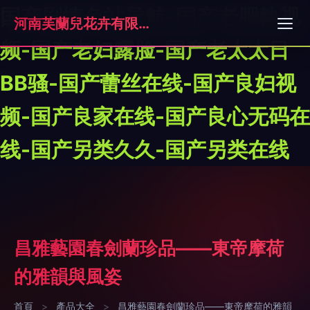
国产剧情色站导航-国产老肥熟视
河南芙蘭兒花卉有限公司
频-国产老妇露脸-国产老太太日
BB骚-国产蕾丝在线-国产良妇视
频-国产良家在线-国产良心无码在
线-国产另类久久-国产另类在线
昌雅藝園春劍蘭珍品——東帝摩荷
的雅韻與風姿
首頁
>
產品大全
>
昌雅藝園春劍蘭珍品——東帝摩荷的雅韻