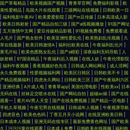
国产草莓精品
|
欧美视频国产视频
|
青青草官网
|
免费福利影视
|
欧
美性爱精品
|
岛国大片在线观看
|
三级网站在线视频
|
日韩欧美一日
|
福利电影午夜AV
|
欧美爱爱影院
|
国产m豆传媒
|
日本高清成人影
|
欧美日韩射射
|
国产精品自拍三级
|
国产a线视频播放
|
91国产网址
|
五月激情中文网
|
爱豆传媒精品影视
|
91视频免费看
|
免费观看成
人毛片
|
国产熟女软件
|
欧美亚洲性爱乱伦
|
欧美熟妇乱伦视频
|
久
草在线最新
|
欧美日韩激情A
|
福利社欧美在线
|
午夜福利乱伦片
|
黄毛片站
|
欧美色图熟女乱伦
|
国产a精彩
|
深夜福利无码导航
|
人
妖射精
|
97国语精品
|
午夜福利后入视频
|
在线人妖
|
午夜伦理影院
|
福利午夜视频
|
香蕉视频好色先生
|
日韩成人网站网址
|
成人淫网
|
永久免费观看
|
性爱视频福利网
|
欧美区日韩区
|
日韩欧美不卡
|
国
产精品视频福利
|
四虎永久网站
|
日韩欧美三区
|
国产午夜福利六区
|
亚洲经典
|
A片成人电
|
青青草app
|
美国伦理电影
|
性欧美xx
|
日本
无码在线
|
丝袜足交喷水在线
|
国产网站自拍
|
超碰av操
|
国产在线
观看一
|
黄片AV男人天堂
|
国产在线免费视频
|
国产精品一区电影
|
手机久草视频
|
午夜宅男在线视频
|
日韩成年人视频
|
午夜视屏导航
|
四虎亚色
|
欧美色色码
|
丁香五月天小说网
|
在线亚洲欧美日韩
|
日本成本人视频
|
亚洲无码在线专区
|
最新免费黄色网址
|
国产欧美
久
|
污污污黄在线观看
|
日本成人免费
|
日韩欧美在线视频
|
福利电