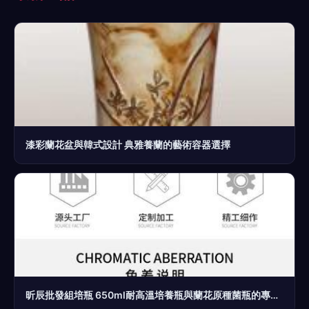
漆彩蘭花盆與韓式設計 典雅養蘭的藝術容器選擇
昕辰批發組培瓶 650ml耐高溫培養瓶與蘭花原種菌瓶的專業選擇