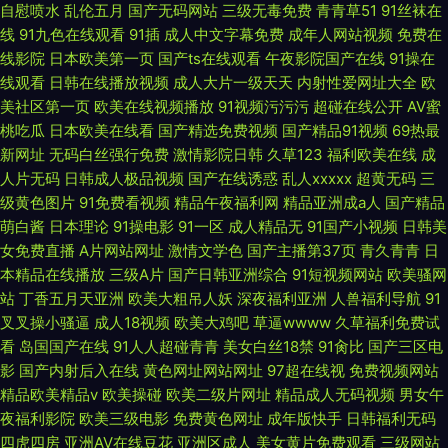
自慰喷水
乱伦五月
国产无码网站
三级无毒免费
青青草51
91丝袜在
线
91九色在线观看
91插
成人中文字幕免费
成年人网站视频
免费在
线影院
日本欧美第一页
国产ts在线观看
午夜影院国产在线
91操在
线观看
日韩在线播放视频
成人大片一级天天
内射性爱网址大全
欧
美社区第一页
欧美在线视频播放
91视频污污污
超碰在线公开
AV蜜
桃吃瓜
日本欧美在线看
国产精选免费视频
国产精品91视频
69热最
新网址
无码白丝强行免费
激情影院日韩
久草123
福利欧美在线
成
人片无码
日韩成人极品视频
国产在线诱惑
乱人xxxxx
超黄无码
三
级黄色图片
91免费看视频
精品午夜福利网
精品亚洲成a人
国产精品
萌白酱
日本理论
91操电影
91一区
成人精品无
91国产小视频
日韩美
女免费直播
A片网站网址
激情文学色
国产主播第37页
青久青青
日
本精品在线播放
三级A片
国产日韩亚洲综合
91短视频网站
欧美骚网
站
丁香五月天亚洲
欧美大粗吊人妖
深夜福利亚洲
人兽福利导航
91
叉叉操小骚逼
成人18视频
欧美大鸡吧
草逼wwww
久草福利免费试
看
岛国国产在线
91人人超碰青青
美女白丝18禁
91肏比
国产三区电
影
国产内射后入在线
黄色网址网站网址
97超在线视
免费视频网站
精品欧美精品v
欧美操碰
欧美二级片网址
精品成人无码视频
男女午
夜福利影院
欧美三级电影
免费黄色网址
成年版快手
日韩福利无码
四虎四房
亚洲AV在线豆花
亚洲区成人
美女黄片免费观看
三级网站