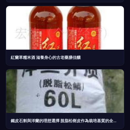
紅蘭草糯米酒 滋養身心的古老藥膳佳釀
鐵皮石斛與洋蘭的理想選擇 脫脂松樹皮作為栽培基質的全面解析