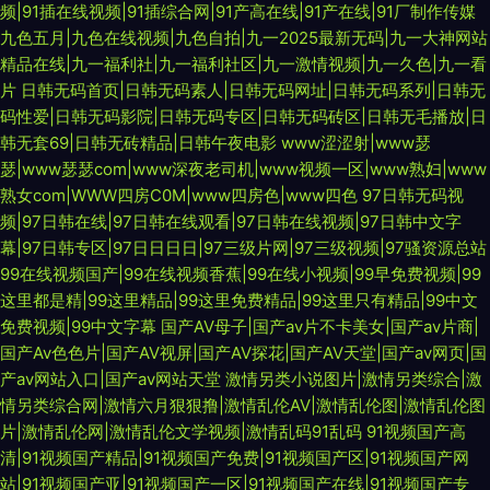
频|91插在线视频|91插综合网|91产高在线|91产在线|91厂制作传媒
九色五月|九色在线视频|九色自拍|九一2025最新无码|九一大神网站
精品在线|九一福利社|九一福利社区|九一激情视频|九一久色|九一看
片
日韩无码首页|日韩无码素人|日韩无码网址|日韩无码系列|日韩无
码性爱|日韩无码影院|日韩无码专区|日韩无码砖区|日韩无毛播放|日
韩无套69|日韩无砖精品|日韩午夜电影
www涩涩射|www瑟
瑟|www瑟瑟com|www深夜老司机|www视频一区|www熟妇|www
熟女com|WWW四房C0M|www四房色|www四色
97日韩无码视
频|97日韩在线|97日韩在线观看|97日韩在线视频|97日韩中文字
幕|97日韩专区|97日日日日|97三级片网|97三级视频|97骚资源总站
99在线视频国产|99在线视频香蕉|99在线小视频|99早免费视频|99
这里都是精|99这里精品|99这里免费精品|99这里只有精品|99中文
免费视频|99中文字幕
国产AV母子|国产av片不卡美女|国产av片商|
国产Av色色片|国产AV视屏|国产AV探花|国产AV天堂|国产av网页|国
产av网站入口|国产av网站天堂
激情另类小说图片|激情另类综合|激
情另类综合网|激情六月狠狠撸|激情乱伦AV|激情乱伦图|激情乱伦图
片|激情乱伦网|激情乱伦文学视频|激情乱码91乱码
91视频国产高
清|91视频国产精品|91视频国产免费|91视频国产区|91视频国产网
站|91视频国产亚|91视频国产一区|91视频国产在线|91视频国产专