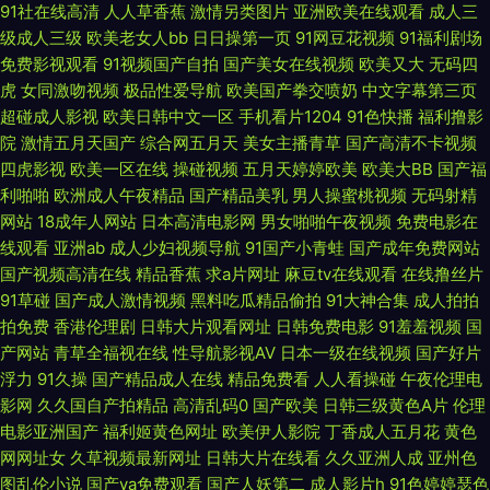
影av 九草一区 91午夜福利片电影 午夜剧场成人电影 精品国产久久黄色 99
91社在线高清
人人草香蕉
激情另类图片
亚洲欧美在线观看
成人三
级成人三级
欧美老女人bb
日日操第一页
91网豆花视频
91福利剧场
久久精品无码 在线日韩中文 欧美精品淫专区 超碰碰av在线 影音先锋资源网
免费影视观看
91视频国产自拍
国产美女在线视频
欧美又大
无码四
虎
女同激吻视频
极品性爱导航
欧美国产拳交喷奶
中文字幕第三页
五月天 国产91av你懂的 九一久久国产精品 日韩福利资源网 午夜剧场成人免
超碰成人影视
欧美日韩中文一区
手机看片1204
91色快播
福利撸影
院
激情五月天国产
综合网五月天
美女主播青草
国产高清不卡视频
四虎影视
欧美一区在线
操碰视频
五月天婷婷欧美
欧美大BB
国产福
费A片 91豆花tv 91黑料在线导航 91免费在线视频观看 91熟女爱爱 91资源总
利啪啪
欧洲成人午夜精品
国产精品美乳
男人操蜜桃视频
无码射精
网站
18成年人网站
日本高清电影网
男女啪啪午夜视频
免费电影在
站大香蕉 成人日韩网址 黑丝少妇91 玖玖五月 男人天堂色国产精品 日本精品
线观看
亚洲ab
成人少妇视频导航
91国产小青蛙
国产成年免费网站
国产视频高清在线
精品香蕉
求a片网址
麻豆tv在线观看
在线撸丝片
十二区 日韩最新AV 伪娘TS一区二区 亚洲高潮久久 尤物成人在线 91i在线极
91草碰
国产成人激情视频
黑料吃瓜精品偷拍
91大神合集
成人拍拍
拍免费
香港伦理剧
日韩大片观看网址
日韩免费电影
91羞羞视频
国
品视频 91网站免费 www国产精品久久 国产精品在线性爱 老司机久久看高清
产网站
青草全福视在线
性导航影视AV
日本一级在线视频
国产好片
浮力
91久操
国产精品成人在线
精品免费看
人人看操碰
午夜伦理电
欧美欧美欧美欧美 日本www青青草 日美韩色导航 午夜成人福利网 91路C
影网
久久国自产拍精品
高清乱码0
国产欧美
日韩三级黄色A片
伦理
电影亚洲国产
福利姬黄色网址
欧美伊人影院
丁香成人五月花
黄色
97好色 丰满少妇一区二区 黃色軟件香蕉 久久涩涩欧美 欧美sss首页 日韩A片
网网址女
久草视频最新网址
日韩大片在线看
久久亚洲人成
亚州色
图乱伦小说
国产va免费观看
国产人妖第二
成人影片h
91色婷婷瑟色