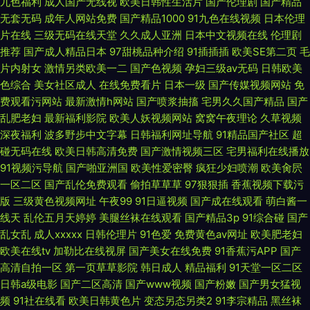
九色福利
成人国产无线视
欧美日韩性生活片
国产伦理剧
国产精品
无套无码
成年人网站免费
国产精品1000
91九色在线视频
日本伦理
片在线
三级无码在线天堂
久久成人亚洲
日本中文视频在线
伦理剧
推荐
国产成人精品日本
97甜桃品种介绍
91插插插
欧美SE第二页
毛
片内射女
激情另类欧美一二
国产色视频
孕妇三级av无码
日韩欧美
色综合
美女社区成人
在线免费看片
日本一级
国产传媒视频网站
免
费观看污网站
最新激情h网站
国产喷浆抽搐
宅男久久国产精品
国产
乱肥老妇
最新福利影院
欧美人妖视频网站
窝窝午夜理论
久草视频
深夜福利
波多野步中文字幕
日韩福利网址导航
91精品国产社区
超
碰无码在线
欧美日韩高清免费
国产激情视频三区
宅男福利在线播放
91视频污导航
国产啪亚洲国
欧美性爱密臀
疯狂少妇喷潮
欧美肏屄
一区二区
国产乱伦免费观看
偷拍草草草
97狠狠插
香蕉视频下载污
版
三级黄色视频网址
午夜99
91日逼视频
国产成在线观看
萌白酱一
线天
乱伦五月天婷婷
美腿丝袜在线观看
国产精品3p
91综合碰
国产
乱女乱
成人xxxxx
日韩伦理片
91色爱
免费黄色av网址
欧美肥老妇
欧美在线tv
加勒比在线视屏
国产美女在线免费
91香蕉污APP
国产
高清自拍一区
第一页草草影院
韩日成人
精品福利
91天堂一区二区
日韩a级电影
国产二区高清
国产www视频
国产粉嫩
国产男女猛视
频
91社在线看
欧美日韩黄色片
变态另态另类2
91李宗精品
黑丝袜