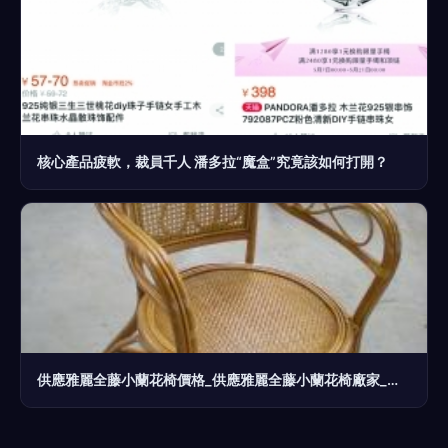
核心產品疲軟，裁員千人 潘多拉“魔盒”究竟該如何打開？
供應雅麗全藤小蘭花椅價格_供應雅麗全藤小蘭花椅廠家_世界工廠網產品信息庫