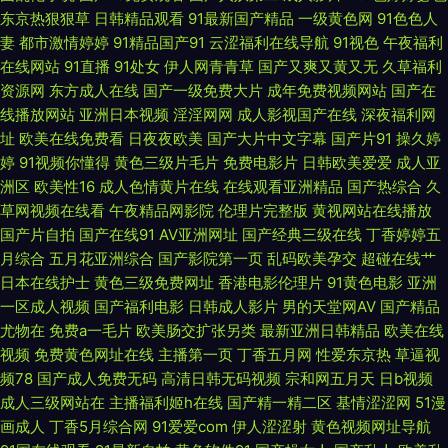
电脑版网站 婷婷大香蕉 亚洲先锋av 久久金品视频 95AV免费网站 国产综合
东京热狠狠草
日韩精品观看
91最新国产精品
一级黄色网
91色色人
妻
都市激情婷婷
91精品国产91
云涩福利在线导航
91视色
午夜福利
不卡区 成人97nav 91豆花视频网站 四虎剧院 欧美性爱网第一页 日韩欧美爱
在线网站
91直播
91处女
伊人网青青草
国产又爽又黄又无
久草福利
资源网
东方成人在线
国产一级免费大片
成年免费视频网站
国产在
爱 三级做爱毛片 大香蕉八区 自拍自慰视频 老司机福利3区 91社区色情网站
线播放网站
亚洲日本视频
淫淫网网
成人影视国产在线
深夜福利网
址
欧美在线免费看
日夜夜欧美
国产大片中文字幕
国产片91
操久婷
欧美Sm重味 91网站秘 欧美色图婷婷五月天 91颜射 午夜国产在线视频 国产
婷
91视频你懂得
黄色三级片毛片
免费电影片
日韩欧美爱爱
成人亚
洲区
欧美性16
成人色情黄片在线
在线观看亚洲精品
国产热综合
久
伊人久久五月 avtt变态 99国内视频 亚洲AV电影影音先锋 精东自拍 91在线免
草网视频在线看
午夜精品网影院
伦理片完整版
黄视网站在线播放
国产片自拍
国产在线91
AV亚洲网址
国产经典三级在线
丁香婷婷五
费视频 www91日和操 香蕉伊在 亚洲国产日韩在线成人 欧美亚洲私人 探花
月综合
五月花亚洲综合
国产影院第一页
乱码欧美孕交
超碰在线艹
日本在线护士
黄色三级免费网址
香港电影伦理片
91黄色电影
亚洲
一区成人视频
国产福利电影
日韩成人影片
男的天堂网AV
国产精品
视频91 白洁福利社 国产精品1 九草热最新视频 欧美综合另类17 91青娱乐在
尤物在
免费a一毛片
欧美肠交扩张另类
最新亚洲日韩精品
欧美在线
视频
免费黄色网址在线
主播第一页
丁香五月网
性爱东京热
草逼视
线视频 草莓逼网络 91成人电影院 五月婷婷六月花 日韩福利sss 偷拍99热 日
频78
国产成人免费无码
高清日韩无码视频
宗和网五月天
日b视频
成人三级网站在
主播福利姬h在线
国产精一精二区
基情涩涩网
51漫
韩精品无码久久 传媒视频福利 欧美123视频 91抖淫 91九九主播 自拍超碰在
画成人
丁香5月综合网
91爱爱com
伊人涩涩射
黄色视频网址导航