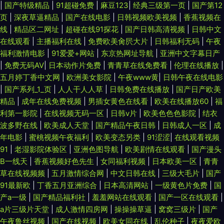
|
国产特级精品
|
91超碰免费
|
麻豆123
|
经典三级第一页
|
国产第12
页
|
深夜草逼精品
|
国产在线电影
|
日韩视频欧美视频
|
香蕉视频在
线
|
精品区二网址
|
超碰在线91探花
|
国产日韩高清视频
|
日韩中文
在线观看
|
主播福利在线
|
免费欧美肏屄大片
|
日韩福利无码
|
午夜
福利激情电影
|
91爱爱+网站
|
东京热网址导航
|
亚洲中文字幕日产
|
免费无码AV
|
日本动作片免费
|
青青草在线免费看
|
伦理在线播放
|
五月婷丁香中文网
|
欧洲美女影院
|
午夜www黄
|
日韩午夜在线电影
|
国产系列_1_页
|
人人干人人草
|
日韩免费在线播放
|
国产日产欧美
精品
|
成年在线免费视频
|
男插女黄色在线看
|
欧美在线播放60
|
福
利第一影院
|
在线视频无码一区
|
日韩v片
|
欧美色色色影院
|
结衣
波多野在线
|
欧美成人天堂
|
国产精品午夜日韩
|
日韩成人一区
|
成
年电影
|
蜜桃视频午夜福利
|
欧美变态另类
|
91涩涩
|
在线观看视频
91
|
老湿影院体验区
|
亚洲色图导航
|
欧美剧情在线观看
|
国产漫头
B一线天
|
香蕉视频好色先生
|
女同福利视频
|
日本欧美一区
|
青青
草在线视频频
|
五月激情综合网
|
中文日韩在线
|
三级大毛片
|
国产
91最新欧
|
丁香五月亚洲综合
|
日本高清网站
|
一级黄色片免费
|
国
产a一级
|
国产精品福利社
|
羞羞网站在线观看
|
国产一区在线观看
|
a片三级片天堂
|
成人激情四房网
|
操操操草逼
|
窝窝三级片
|
国产
午夜鲁丝视频
|
国产在线视频
|
欧美女同在线
|
乱伦种子
|
夜夜爱欧