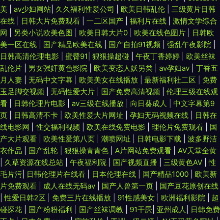
美
|
av少妇网站
|
久久福利性爱公司
|
欧美日韩乱伦
|
三级黄片日韩
在线
|
日韩大片免费观看
|
一二区国产
|
福利片在线
|
激情文学综合
网
|
另类小说欧美色图
|
欧美日韩大片0
|
欧美在线色图片
|
日韩欧
美一区在线
|
国产精品欧美在线
|
国产自拍91视频
|
强乱午夜影院
|
日韩高清伦理电影
|
蜜臀91
|
狠狠操超碰
|
午夜丁香婷婷
|
欧美丝袜
乱伦片
|
男女强奸黄色影院
|
欧美变态人妖另类
|
av孕妇av
|
丁香五
月人妻
|
无码中文字幕
|
欧美美女在线播放
|
最新福利社二区
|
免费
玉足脚交视频
|
无码性爱大片
|
国产免费高清视频
|
伦理三级在线观
看
|
日韩伦理片电影
|
av三级在线播放
|
向日葵成人
|
中文字幕第9
页
|
日韩高清不卡
|
欧美性爱大片网址
|
孕妇无码视频在线
|
日韩在
线电影网
|
性交福利视频
|
欧美在线免费电影
|
理伦片免费观看
|
国
产大片观看
|
欧美性爱第八页
|
潮喷网址
|
日韩电影下载
|
波多野洁
衣作品
|
国产乱轮
|
狠狠操青青色
|
A片网站免费观看
|
AV天堂全黄
|
久草资源在线总站
|
午夜福利院
|
国产视频直播
|
三级黄色AV
|
性
毛片污
|
日韩伦理片在线看
|
日本伦理在线
|
国产精品1000
|
欧美新
片免费观看
|
成人在线无码av
|
国产人兽第一页
|
国产豆花原创在线
|
性爱日韩2区
|
免费三片在线播放
|
91性感美女
|
欧洲福利影院
|
超
碰探花
|
国产粉粉福利
|
国产丝袜调教
|
91干屄
|
亚州成人
|
日韩免费