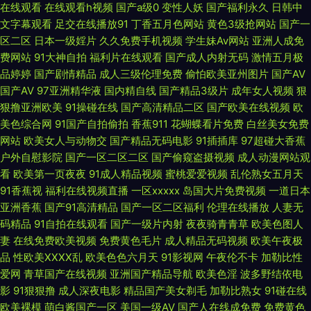
在线观看
在线观看h视频
国产a级0
变性人妖
国产福利永久
日韩中
文字幕观看
足交在线播放91
丁香五月色网站
黄色3级抢网站
国产一
日韩 后入高跟国产自拍 日韩欧美1234 色色天堂 色色呦呦呦 色悠悠手机综
区二区
日本一级婬片
久久免费手机视频
学生妹Av网站
亚洲人成免
费网站
91大神自拍
福利片在线观看
国产成人内射无码
激情五月极
合 五月天五码 午夜成人视频 性国产精品 91cn路com 91Ncom黄 在线天堂9
品婷婷
国产剧情精品
成人三级伦理免费
偷怕欧美亚州图片
国产AV
国产AV
97亚洲精华液
国内精自线
国产精品3级片
成年女人视频
狠
91超碰在线青青草 91福利合集 91极品探花在线 91色色在线观看 99精品在这
狠撸亚洲欧美
91操碰在线
国产高清精品二区
国产欧美在线视频
欧
美色综合网
91国产自拍偷拍
香蕉911
花蝴蝶看片免费
白丝美女免费
里 av亚洲天堂资源网站 超碰在线国产日韩 福利视频国 国产专区91 久久精品
网站
欧美女人与动物交
国产精品无码电影
91插插库
97超碰大香蕉
户外自慰影院
国产一区二区二区
国产偷窥盗摄视频
成人动漫网站观
中文字幕麻豆 久久青青草视频网站免 老司机夜间免费观看 伦理精品 久久中
看
欧美第一页夜夜
91成人精品视频
蜜桃爱爱视频
乱伦熟女五月天
91香蕉视
福利在线视频直播
一区xxxxx
岛国大片免费视频
一道日本
亚洲香蕉
国产91高清精品
国产一区二区福利
伦理在线播放
人妻无
文网日韩精品 伦理片免费在线观看 蜜桃社一区二区 老司机的福利91 男人av
码精品
91自拍在线观看
国产一级片内射
夜夜骑青青草
欧美色图人
妻
在线免费欧美视频
免费黄色毛片
成人精品无码视频
欧美午夜极
在线网址 狼友性福生活 欧美日韩成人精品综合 欧美婷婷久久网 91成人黑丝
品
性欧美ⅩⅩⅩⅩ乱
欧美色色六月天
91影视网
午夜伦不卡
加勒比性
爱网
青草国产在线视频
亚洲国产精品导航
欧美色淫
波多野结依电
免费的在线电影午夜 欧美一卡二卡 成人午夜剧场久久 亚洲午夜久久 成人中
影
91狠狠撸
成人深夜电影
精品国产美女剃毛
加勒比熟女
91碰在线
欧美裸模
萌白酱国产一区
美国一级AV
国产人在线成免费
免费黄色
出色色 亚洲欧美日本国产 日韩综合色色 成人黄色剧场 青娱乐青青草99 亚洲