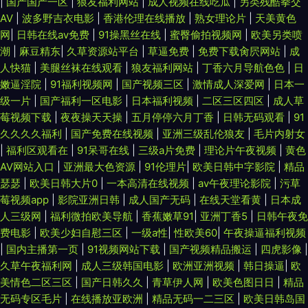
|
国产国产一区
|
狼友福利网站
|
成人视频在线吃瓜
|
另类残酷拳交
AV
|
波多野吉衣电影
|
香港伦理在线播放
|
熟女理论片
|
天美黄色
网
|
日韩在线aⅴ免费
|
91操黑丝在线
|
蜜臀偷拍视频网
|
欧美另类喷
潮
|
麻豆精东
|
久草资源站平台
|
草逼免费
|
免费下载肏屄网站
|
成
人快猫
|
美腿丝袜在线观看
|
狼友福利网站
|
丁香六月导航色色
|
日
嫩逼淫院
|
91福利视频网
|
国产视频三区
|
激情成人深爱网
|
日本一
级一片
|
国产福利一区电影
|
日本福利视频
|
二区三区四区
|
成人草
莓视频下载
|
夜夜操天天操
|
五月停停六月丁香
|
日韩无码观看
|
91
久久久久福利
|
国产免费在线视频
|
亚洲三级乱伦狼友
|
毛片内射女
|
福利区观看在
|
91呆哥在线
|
三级a片免费
|
理论片午夜视频
|
黄色
AV网站入口
|
亚洲最大色资源
|
91伦理片
|
欧美日韩中字影院
|
精品
瑟瑟
|
欧美日韩大片0
|
一本高清在线视频
|
av午夜理论影院
|
污草
莓视频app
|
影院亚洲日韩
|
成人国产无码
|
在线天堂看黄
|
日本成
人三级网
|
福利微拍欧美导航
|
香蕉嫩草91
|
亚洲丁香5
|
日韩午夜免
费电影
|
欧美少妇自慰三区
|
一级a性
|
性欧美60
|
午夜操逼福利视频
|
国内主播第一页
|
91视频网站下载
|
国产视频精品搬运
|
四虎影像
|
久草午夜福利网
|
成人三级韩国电影
|
欧洲亚洲视频
|
韩日操逼
|
欧
美情色二区三区
|
国产日韩久久
|
青草伊人网
|
欧美色图日日
|
精品
无码专区毛片
|
在线播放亚欧洲
|
精品无码一二三区
|
欧美日韩岛国