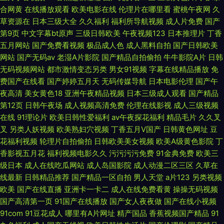
合网黄
在线播放观看
欧美电影在线
伦理片在哪里看
蜜桃午夜网
久
草资源在
日本三级大全
久久福利
福利所导航视频
成人片免费
国产
第9页
中文字幕bt原声
三级日韩欧美
午夜视频123
日本推理片
丁香
五月网站
国产免费看视频
极品成人色
成人黑料自拍
国产日韩欧美
网站
国产无码av
老湿A片影院
国产精品自拍偷拍
牛牛影院A片
日韩
无码视频网站
都市激情变态另类
男女91视频
字幕在线精品播放
免
费国产在线看
国产婷婷五月天
无码传媒导航
日本电影伦理
国产午
夜高清
美女黄色18
亚洲午夜精品视频
日本三级成人观看
国产精品
第12页
日韩午夜场
成人视频高清免费
伦理在线影视
成人三级视频
在线
91理论片
欧美日韩性爱福利
av午夜探花福利
精品毛片
久久叉
叉
另类人妖视频
欧美熟妇穴视频
丁香五月V国产
日韩黄色网址
豆
花福利视频
轮理片自拍偷拍
日韩欧美美女视频
欧美A级黄色影院
丁
香影视五月花
福利视频电影久久
污污污污免费
91金典免费
欧美三
级日本
成人在线吃瓜网站
成人岛国影院
成人动漫二区三区
久草在
线最新
日韩精品推荐
国产精品一区自拍
男人天堂
a片123
另类视频
欧美
国产在线直播
亚洲卡一卡二
成人在线免费看黄
操操无码视频
国产高清第一页
91国产在线播放
国产女人夜夜做
国产在线小视频
91com
91豆花成人
哪里有A片网址
精产国品
香蕉视频国产精品
91