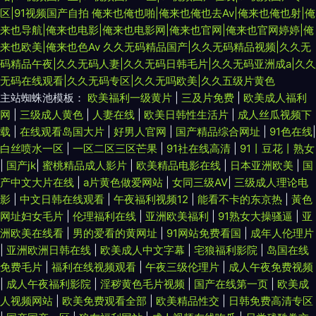
区|91视频国产自拍
俺来也俺也啪|俺来也俺也去Av|俺来也俺也射|俺
来也导航|俺来也电影|俺来也电影网|俺来也官网|俺来也官网婷婷|俺
来也欧美|俺来也色Av
久久无码精品国产|久久无码精品视频|久久无
码精品午夜|久久无码人妻|久久无码日韩毛片|久久无码亚洲成a|久久
无码在线观看|久久无码专区|久久无吗欧美|久久五级片黄色
主站蜘蛛池模板：
欧美福利一级黄片
|
三及片免费
|
欧美成人福利
网
|
三级成人黄色
|
人妻在线
|
欧美日韩性生活片
|
成人丝瓜视频下
载
|
在线观看岛国大片
|
好男人官网
|
国产精品综合网址
|
91色在线
|
白丝喷水一区
|
一区二区三区芒果
|
91社在线高清
|
91丨豆花丨熟女
|
国产jk
|
蜜桃精品成人影片
|
欧美精品电影在线
|
日本亚洲欧美
|
国
产中文大片在线
|
a片黄色做爱网站
|
女同三级AV
|
三级成人理论电
影
|
中文日韩在线观看
|
午夜福利视频12
|
能看不卡的东京热
|
黃色
网址妇女毛片
|
伦理福利在线
|
亚洲欧美福利
|
91熟女大操骚逼
|
亚
洲欧美在线看
|
男的爱看的黄网址
|
91网站免费看国
|
成年人伦理片
|
亚洲欧洲日韩在线
|
欧美成人中文字幕
|
宅狼福利影院
|
岛国在线
免费毛片
|
福利在线视频观看
|
午夜三级伦理片
|
成人午夜免费视频
|
成人午夜福利影院
|
淫秽黄色毛片视频
|
国产在线第一页
|
欧美成
人视频网站
|
欧美免费观看全部
|
欧美精品性交
|
日韩免费高清专区