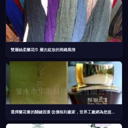
雙層絲柔蘭花巾 層次綻放的商織風情
選擇蘭花膏的關鍵因素 從價格到廠家，世界工廠網為您提供優質產品信息