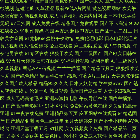
91国在线观看
91最新自拍
黄色软件91
国产操女人
国产乱人
欧美乱
线99 欧美成人色网 成全高清大全免费 国产精品精 国产激情一区 91网页破解
欲视频
超碰吃瓜
久草涩涩
最新在线A片网址
黄色视屏网站
欧美午
夜寂寞影院
新视觉影视
成人写真福利
欧美内射网址
日本中文字幕
免费入口 天天干日日 尢物网站入口 91秘看在线网站美 91在线视频资源 东方
无码
97日穴网
成人免费在线
精品国产免费观看
国产不卡高清
91av
在线播放
91制作传媒
岛国av资源
超碰91资源
国产乱一乱二乱三
日
在线日韩AV 青草三级视频 亚洲成人网站蜜桃 91极品福利 95超碰人人爱 成
韩美女直播
91尤物69
蜜桃午夜激情
免费伦理电影
日本电影伦理片
黄瓜视频成人
性爱婷婷
爱豆在线看
麻豆影院爱爱
成人软件视频
午
人福利视频在线导航 黑丝性爱色图 玖玖综合操 日韩精品极 午夜色婷婷精品
夜宅男在线
91专区在线
狠狠干欧美
国产三级国产
国产欧美日韩在
线
97五月天婷婷
日韩在线网
91福利社视频
福利导航
A片三级网站
久久 91无码精品入口竹菊 豆花一区 精品国产久久美女免费 日韩三级有码 伊
久草视频8
香蕉APP污视频
艹艹艹插逼
国产精品五月天
狠狠操欧美
性爱
国产绝色精品
精品孕妇无码视频
午夜A片三级片
天美果冻传媒
人五月天成人 91试香蕉视频免费 TS国产视频在线看 黄射网站 手机日韩精品
久久国产成人精品
精品93久久久
日本人妖射精
学生妹avav
国产熟
女视频在线
乱伦第一页
韩日视频
高清国产剧观看
人妻少妇视频二
一 91大神视频在线观看网址 97免费福利导航 丰满少妇av 日韩成人天堂在线
区
成人无码高清毛片
亚洲av激情电影
午夜导航在线
国内主播第一
页
国产高清电影网址
91社区论坛
免费网站黄色在线
久久偷拍高清
亚洲AV福利在线观看 91成人在线网址 超碰91处 久草精品成人视频 欧美一区
亚洲
91午夜在线免费
亚洲精品第五页
麻豆网站在线观看
91精选国
产
国产精品亚洲
黄色三级成年
五月天婷婷爱
国产不卡小视频
AV色
啪啪 亚洲av高清在线观看 91色惰网 草豆网资源福利 久肏视频字幕 青青草午
哟哟
亚洲天堂丁香五月
91社网
美女视频黄全免费
国产精品第一页
国
另类区另类欧美
欧美色图乱伦小说
免费成人软件
黄色网址视频