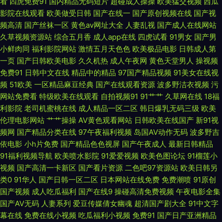
看
四虎免费91
国内精品无码短片
超碰成人操操
欧美猛交视频
西瓜
免费观看官网入口 99偷拍网 成人吃瓜资源在线 超碰在线视91 超碰自拍欧美
影院在线观看
欧美做受日韩
国产在线一
国产原创视频在线
国产视
频高清
国产丝袜一区
黄色av网址大全
人妻乱视
国产成人在线网站
超碰在线99 色色的网 91豆花网页在线看 91黄色直播小电影 91极品自拍色色
久草视频资源站
综合五月香
成人app在线
四虎试看
91男女
国产男
小鲜肉同
福利影院网站
激情五月天色色
欧美极品电影
日韩成人第
网 91在线美女 97超逼视频 大香蕉h 91每日大赛 欧美福利网站 国产青青草热
一页
国产日韩欧美电影
久久机热
成人午夜网
黄色天堂男人
操视频
免费91
日韩中文在线
精品中的精品
97国产精品视频
91美女在线视
热热 影音先锋无码精品 国产性爱不卡在线 肏屄cb 91工厂小视频 伊人久荜中
频
51欧美
一区精品麻豆经典
国产在线观看资源
波多野洁衣视频
污
网站免费看
特级欧美在线观看
自拍视频91
91艹艹
久草网在线
18福
文字幕 精品动漫一二区 91黄在线观看免费版 伊人草比 日韩欧美在线不卡一
利影院
老司机蜜桃在线
成人精品一区二区
韩日爆乳无码三级
欧美
伦理电影网站
艹艹操操
AV黄色观看网站
日韩欧美在线国产
新91视
区 黄色在线免费网址 91色蝌蚪导航 亚洲色图90p 久久大神 91去网站 欧美日
频网
国产精品分类在线
97午夜福利视频
岛国AV动作无码
波多野吉
依电影
小h片免费
国产精品色色视屏
国产午夜成人
最新日韩精品
韩123区 九色视频国产17 国产青青草热热热 91蜜桃在线 91精品网址 三级黄
91福利视频导航
欧美喷水影院
91爱爱视频
欧美色图论坛
91榴莲小
视频
国产高清一卡新区
国产看片资源
二色吧97资源站
欧美日韩另
色免费观看 久久超碰成人91 91自拍网站 亚洲国产情侣在线自拍 蜜臀嫩屄 99
类0
91华人
国产日韩一区二区
日本网站在线免费
免费潮喷
91原创
国产视频
成人吃瓜福利
国产在线9
操碰高清免费视频
午夜电影全集
热7大香蕉 影音先锋日干夜干資源 AV福利免费播放 先锋激情资原 五月花电
国产AV无码
人妻系列
爱豆传媒倩女幽魂
超清国产剧大全
91中文字
幕在线
免费在线小视频
吃瓜福利小视频
免费91
国产日产亚洲精品