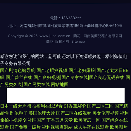
電話：1363332**
地址：河南省鄭州市管城回族區紫東路186號正商匯都中心B座610號
Copyright © 2026
www.jiusai.com.cn
蘭花
河南芙蘭兒花卉有限公司
蘭花
版權所有
Sitemap
感谢您访问我们的网站，您可能还对以下资源感兴趣：梧州卵值电
子商务有限公司
国产剧情色站导航|国产老肥熟视频|国产老妇露脸|国产老太太日BB
骚|国产蕾丝在线|国产良妇视频|国产良家在线|国产良心无码在线|国
产另类久久|国产另类在线
网站地图
91豆花社区在线观看 欧美亚一二三 伊人久久五月 91官网国产 91大神唐伯虎
日本一级大片
微拍福利在线观看
91香蕉APP
国产二区三区
国产精
品性
乱伦种子
美国伦理大片
国产二区在线观看
美女伦理视频
福利
520 91视频免费 91玉足网战 AV老司机资源网 欧美日韩另类综合 萌白酱白虎
偷拍小视频
91社区国产
丁香五月天堂
欧美变态一区
国产综合在线
观看
国产免费一级片
福利视频资源站
成人午夜在线观看
欧美图片
一线天 avav国产avav 五月天激情深爱网 91一本道福利社 阿V视频在线观看