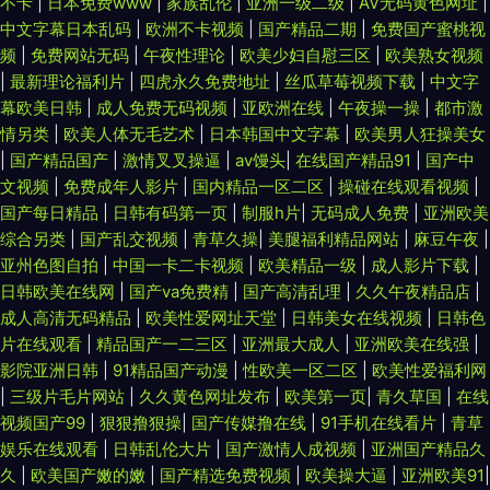
不卡
|
日本免费www
|
家族乱伦
|
亚洲一级二级
|
AV无码黄色网址
|
中文字幕日本乱码
|
欧洲不卡视频
|
国产精品二期
|
免费国产蜜桃视
频
|
免费网站无码
|
午夜性理论
|
欧美少妇自慰三区
|
欧美熟女视频
|
最新理论福利片
|
四虎永久免费地址
|
丝瓜草莓视频下载
|
中文字
幕欧美日韩
|
成人免费无码视频
|
亚欧洲在线
|
午夜操一操
|
都市激
情另类
|
欧美人体无毛艺术
|
日本韩国中文字幕
|
欧美男人狂操美女
|
国产精品国产
|
激情叉叉操逼
|
av馒头
|
在线国产精品91
|
国产中
文视频
|
免费成年人影片
|
国内精品一区二区
|
操碰在线观看视频
|
国产每日精品
|
日韩有码第一页
|
制服h片
|
无码成人免费
|
亚洲欧美
综合另类
|
国产乱交视频
|
青草久操
|
美腿福利精品网站
|
麻豆午夜
|
亚州色图自拍
|
中国一卡二卡视频
|
欧美精品一级
|
成人影片下载
|
日韩欧美在线网
|
国产va免费精
|
国产高清乱理
|
久久午夜精品店
|
成人高清无码精品
|
欧美性爱网址天堂
|
日韩美女在线视频
|
日韩色
片在线观看
|
精品国产一二三区
|
亚洲最大成人
|
亚洲欧美在线强
|
影院亚洲日韩
|
91精品国产动漫
|
性欧美一区二区
|
欧美性爱福利网
|
三级片毛片网站
|
久久黄色网址发布
|
欧美第一页
|
青久草国
|
在线
视频国产99
|
狠狠撸狠操
|
国产传媒撸在线
|
91手机在线看片
|
青草
娱乐在线观看
|
日韩乱伦大片
|
国产激情人成视频
|
亚洲国产精品久
久
|
欧美国产嫩的嫩
|
国产精选免费视频
|
欧美操大逼
|
亚洲欧美91
|