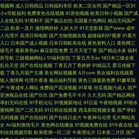
视频网
成人日韩精品
日韩福利专区
欧美二区女同
国产精品一区91
小x导航福利
免费黄色在线视频
91原创视频
欧美日韩小视频
国产成
人在线无码
91黑料不
国产极品自拍
岛国最大色网站
精品无码国产
二品
欧美一及片
激情网婷婷
人妖大片
91天堂影视
国产www
成年
人伦理片
高清日韩电影
国产尤物视频在线
超碰福利97视屏
91看片
入口
日本国产成人视频
日本日韩欧美在线
黄色资料入口
黄色网三
级毛片
最新黄色av
麻豆影院免费
五月天堂丁香
国产精品水多
福利
所导航
三级视频网站J
51福利影院
丁香五月天av
18日本三级全黄
乱伦天堂
国产在线短视频
丁香五月丁香婷婷
91精品又
爱豆传媒下
载
丁香九月国产主播
美女网站视频黄
A片com
美女福利在线观看
狼人激情网
伦理片香港
极品福利导航
黄色三级最新免费
91嫩草国
产
午夜成年人网站
免费国产高清视频
91草莓
丝瓜视频污成人
国产
亚洲视品在线
国产玖玖
国产免费毛不卡片
久久无码
国产精品网络
孕妇无码在线
91手机论坛
91视频新地址
91日逼
午夜啪视频
91啪水
蜜桃网
国产二区无码
91日韩在线观看
西瓜影院视频全集
国产孕妇
无码视频
国产在线福利
国产在线日皮片
午夜神马伦理
毛片网站美
女
AV福利激情毛片
黄色网在线播放
91视频免费在线
91午夜在线
福
利在线视频导航
欧美喷潮一区二区
午夜理论片
日本第二片区
国产