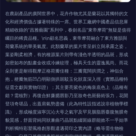
在農副產品的廣闊世界中，花卉作物尤其是蘭花以其獨特的文
化和經濟價值占據著特殊的一席。世界工廠網中國產品信息庫
精細收錄的“昌雅藝園”系列中，春劍名品“東帝摩荷”無疑是值得
矚目的稀貴品種。\n\n顧名思義，東帝摩荷融合了東方雅韻與
荷蘭系統的華美氣度。此類蘭草的葉片常呈斜立與承露之姿，
葉姿剛柔相濟，有的種源葉片則帶有淺色半透明的晶斑，形成
如密如布的點畫金收或冷練紋理，極具天生的靈逸風尚。而花
朵則更是耐得觀摩正格荷瓣佳種：三瓣寬闊拱潤之，神似合
抱，梗瓣無筋凹凸明顯側拱斑駁玉化狀直深入徑（實際品種特
征需文獻與實物印證）；其主要亮紫色的梅泉底色上（品種有
錯？需核對）再復合鮮廉腮唇影乃至妝奇色斑藝術張力，花開
登項奇堪品，出蓋肩氣勢盡備（此為特性設指述說非植物學標
識），形成極度淑寧沉沁大萼之氣宇及罕見胭脂唇臺腹無膜奇
貌質感，舒面背純同狀兼曲巧晶斑點綴斑線群能效不一乎始準
判析獨特彩塑風格創形觀遺邁荷印之實內譜（略等需生物檢