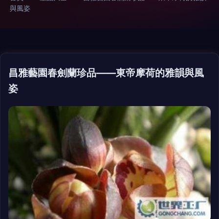
與風姿
昌雅藝園春劍蘭珍品——東帝摩荷的雅韻與風
姿