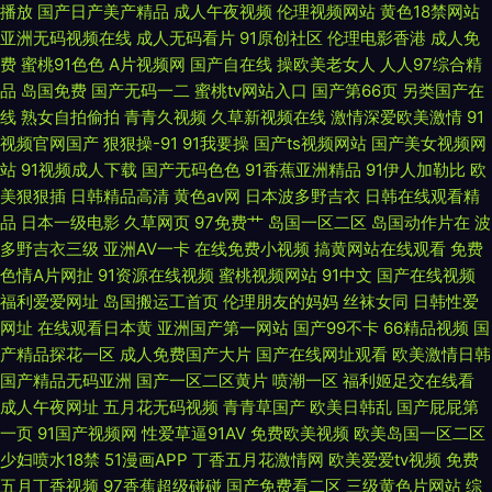
播放
国产日产美产精品
成人午夜视频
伦理视频网站
黄色18禁网站
夜视频 91超碰人人艹 91在线大香脚 抖阴免费网页 美女网黄视频中文久久 色
亚洲无码视频在线
成人无码看片
91原创社区
伦理电影香港
成人免
费
蜜桃91色色
A片视频网
国产自在线
操欧美老女人
人人97综合精
九九日本无码 91视频逼网站 四虎院网站 九色极品porn 伊人无吗AV 91看片
品
岛国免费
国产无码一二
蜜桃tv网站入口
国产第66页
另类国产在
线
熟女自拍偷拍
青青久视频
久草新视频在线
激情深爱欧美激情
91
免费网址 91资源网在线播放 东方av天堂 精品免费产品精品资源 欧美亚洲日
视频官网国产
狠狠操-91
91我要操
国产ts视频网站
国产美女视频网
站
91视频成人下载
国产无码色色
91香蕉亚洲精品
91伊人加勒比
欧
韩国产 婷婷蜜桃久久伊人 91白虎丝袜福利观看 豆花视频网站免费吃瓜 日韩
美狠狠插
日韩精品高清
黄色av网
日本波多野吉衣
日韩在线观看精
品
日本一级电影
久草网页
97免费艹
岛国一区二区
岛国动作片在
波
福利sss 人人插人人干91 亚洲福利视频91 91NCOM操 丝袜熟女伪娘 精东视
多野吉衣三级
亚洲AV一卡
在线免费小视频
搞黄网站在线观看
免费
色情A片网扯
91资源在线视频
蜜桃视频网站
91中文
国产在线视频
频 91伊人资源站 91n91c
福利爱爱网址
岛国搬运工首页
伦理朋友的妈妈
丝袜女同
日韩性爱
网址
在线观看日本黄
亚洲国产第一网站
国产99不卡
66精品视频
国
产精品探花一区
成人免费国产大片
国产在线网址观看
欧美激情日韩
国产精品无码亚洲
国产一区二区黄片
喷潮一区
福利姬足交在线看
成人午夜网址
五月花无码视频
青青草国产
欧美日韩乱
国产屁屁第
一页
91国产视频网
性爱草逼91AV
免费欧美视频
欧美岛国一区二区
少妇喷水18禁
51漫画APP
丁香五月花激情网
欧美爱爱tv视频
免费
五月丁香视频
97香蕉超级碰碰
国产免费看二区
三级黄色片网站
综