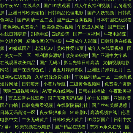
影午夜AV
|
在线草久
|
国产91线观看
|
成人午夜福利视频
|
乱肏逼视
屏
|
亚洲日韩欧美偷拍
|
日韩精品伦理电影
|
国产人妖视频
|
日韩黄
色网址
|
国产高清一区二区
|
国产亚洲香蕉视频
|
日本韩国在线观看
|
黄色网站免费看片
|
欧美免费性视频
|
午夜成人网址
|
国产日屄
|
在线日韩更新
|
91操电影
|
四虎影院
|
国产一区福利
|
午夜电影院
|
性交综合网
|
精油按摩伦理电影
|
午夜成年人影院
|
日韩经典在线视
频
|
91嫩草国产
|
老湿机av
|
美欧性爱16页
|
成年人在线看视频
|
国
产美女一区二区
|
福利源资源站
|
欧美69潮喷
|
国产亚洲中文字幕
|
在线观看欧美精品
|
国产无码a
|
影音先锋日韩高清
|
尤物视频电影
网站
|
国产在线综合色
|
丁香五月婷婷影院
|
亚洲图片婷婷五月
|
三
级网站在线视频
|
久草资源免费福利
|
午夜福利精品一区
|
三级黄色
短片网址
|
日韩喷潮
|
小黄片导航
|
三级黄色视频网
|
免费看片资源
|
嗯啊三级视频网站
|
AV黄色在线网站
|
日韩在线播放
|
午夜欧美福
利
|
西瓜影音在线观看
|
国产无夜无码精品
|
护士长招聘
|
亚洲欧美
国产自拍
|
日韩免费看视频
|
在线影院福利社
|
国产丝袜美腿诱惑
|
日韩无码高清一区
|
夜夜操狠狠肏
|
91韩剧tv
|
高清视频在线
|
伦理
电影中文
|
午夜无码黄片
|
日韩欧美大黄片
|
91最新国产
|
日韩中文
字幕a
|
欧美视频在线电影
|
国产精品在线看
|
东方av永久在线
|
国