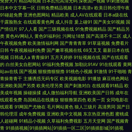
免费大片
精品呦视频
日本乱伦高清无码
深夜国产视频
91刺激视频
日本中文字幕一区
日韩免费精品视频
日本高清v
欧美日韩伦理午夜
91碰超免费
亚洲色图网站
精品欧美
成人AV在线观看
日本a级在线
干露脸熟女
在线观看黄色网
成人抖音
爰上碰91
国产美女91视频
国
产情侣片
97人人看
国产三级视频在线
91免费视频精品
国产精品另
类
黄色AV网站人
黄色91福利社
污网址18禁
国产高清不卡二区
成人
午夜视频免费
欧美激情福利网
国产青青青草
91草逼视频
免费看片
日韩
午夜视频福利免费
国产嫩草视频在线
69叉叉叉
最新日本在线
视频
日韩成人a
青青操91
五月天婷婷
91短视频在线
国产在线观看
的
白丝美女自慰网站
91福利免费视频
加勒比91AV
91在线观看
黄网
站av在线
国产视频
狠狠擼狠狠擼
91桃色小视频
91激情
91干啪啪
青
青操青青干
主播诱惑无码专区
欧美视频电影
91播放
麻豆桃色网站
亚洲欧美国产另类
欧美伦理另类
国产刺激对白
在线观看91精品
欧
美成年视频
操碰操揉
成人微拍福利导航
亚洲欧美国产日韩
成年在
线观看免费
岛国精品在线播放
狠狠撸第四色
欧美一页
女同电影在
线观看
91网国产尤物在
毛片网站黄色
狼人三级片
高清男同
国产日
韩伦理淫
成年免费视频
亚洲欧美中文视频
东京热亚洲色图
蜜桃成
人超碰网
91精品小视频
久草福利免费视影
五月天堂网
国产视频青
青
91插插视频|91插插网站|91插插一区二区|91插插影城|91插视